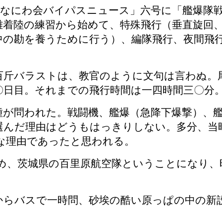
「なにわ会バイパスニュース」六号に「艦爆隊
離着陸の練習から始めて、特殊飛行（垂直旋回
中の勘を養うために行う）、編隊飛行、夜間飛
百斤バラストは、教官のように文句は言わぬ。
〇日目。それまでの飛行時間は一四時間三〇分
が問われた。戦闘機、艦爆（急降下爆撃）、艦
選んだ理由はどうもはっきりしない。多分、当
な理由であったと思われる。
め、茨城県の百里原航空隊ということになり、
らバスで一時問、砂埃の酷い原っぱの中の新