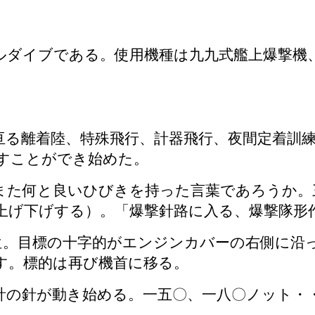
ダイブである。使用機種は九九式艦上爆撃機
る離着陸、特殊飛行、計器飛行、夜間定着訓練
すことができ始めた。
た何と良いひびきを持った言葉であろうか。
上げ下げする）。「爆撃針路に入る、爆撃隊形
位。目標の十字的がエンジンカバーの右側に沿
す。標的は再び機首に移る。
の針が動き始める。一五〇、一八〇ノット・