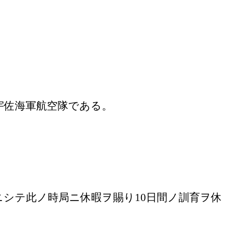
宇佐海軍航空隊である。
ニシテ此ノ時局ニ休暇ヲ賜り
10
日間ノ訓育ヲ休