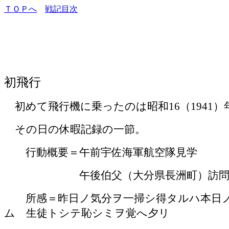
ＴＯＰへ
戦記目次
初飛行
初めて飛行機に乗ったのは昭和
16
（
1941
）
その日の休暇記録の一節。
行動概要＝午前宇佐海軍航空隊見学
午後伯父（大分県長洲町）訪
所感＝昨日ノ気分ヲ一掃シ得タルハ本日ノ
ム 生徒トシテ恥シミヲ覚へ夕リ