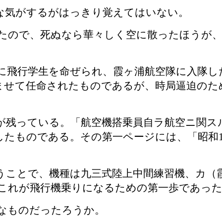
な気がするがはっきり覚えてはいない。
たので、死ぬなら華々しく空に散ったほうが、
飛行学生を命ぜられ、霞ヶ浦航空隊に入隊し
ませて任命されたものであるが、時局逼迫のた
残っている。「航空機搭乗員自ラ航空ニ関ス
したものである。その第一ページには、「昭和
ことで、機種は九三式陸上中間練習機、カ（霞
これが飛行機乗りになるための第一歩であっ
なものだったろうか。