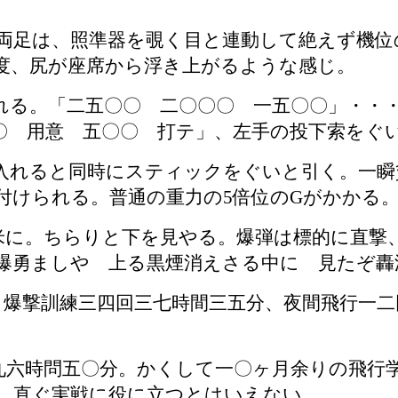
足は、照準器を覗く目と連動して絶えず機位
度、尻が座席から浮き上がるような感じ。
る。「二五〇〇 二〇〇〇 一五〇〇」・・
〇 用意 五〇〇 打テ」、左手の投下索をぐ
入れると同時にスティックをぐいと引く。一瞬
付けられる。普通の重力の
5
倍位の
G
がかかる
に。ちらりと下を見やる。爆弾は標的に直撃
爆勇ましや 上る黒煙消えさる中に 見たぞ轟
、爆撃訓練三四回三七時間三五分、夜間飛行一二
九六時問五〇分。かくして一〇ヶ月余りの飛行
、直ぐ実戦に役に立つとはいえない。