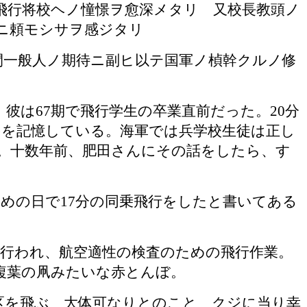
飛行将校ヘノ憧憬ヲ愈深メタリ 又校長教頭ノ
ニ頼モシサヲ感ジタリ
間一般人ノ期待ニ副ヒ以テ国軍ノ楨幹クルノ修
、彼は
67
期で飛行学生の卒業直前だった。
20
分
を記憶している。海軍では兵学校生徒は正し
。十数年前、肥田さんにその話をしたら、す
初めの日で
17
分の同乗飛行をしたと書いてある
で行われ、航空適性の検査のための飛行作業。
複葉の凧みたいな赤とんぼ。
区を飛ぶ 大体可なりとのこと クジに当り幸