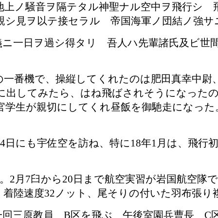
上ノ騒音ヲ隔テタル神聖ナル空中ヲ飛行シ 
親シ見ヲ以テ接セラル 帝国海軍ノ団結ノ強サ
義ニ一日ヲ過シ得タリ 吾人ハ先輩諸氏及ビ世
の一番機で、操縦してくれたのは肥田真幸中尉
に出してみたら、はね飛ばされそうになったの
官学生が親切にしてくれ昼飯を御馳走になった
月
4
日にも宇佐空を訪ね、特に
18
年
1
月は、飛行
。
2
月
7
臼から
20
日まで航空実習が岩国航空隊
、着陸速度
32
ノット、尾そりの付いた羽布張り
一回三原教員
B
区を飛ぶ 午後室園兵曹長
C