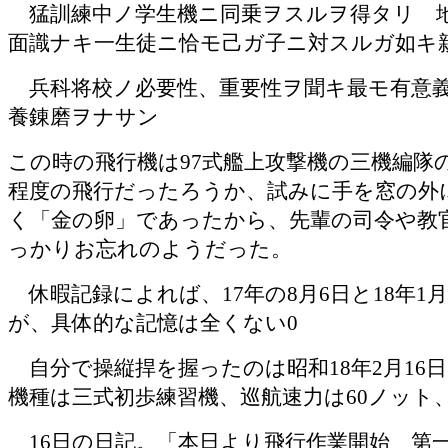
猛訓練中ノ学生機ニ同乗ヲスルヲ得タリ 地
面識ナキ一生徒ニ恰モ己ガ子ニ対スルガ如キ
兵科将校ノ必要性、重要性ヲ聞キ最モ有意
養錬磨ヲナサン
この時の飛行機は
97
式艦上攻撃機の三機編隊
程度の飛行だったろうか、試みに手を窓の外
く「金の卵」であったから、先輩の司令や教
っかりお忘れのようだった。
休暇記録によれば、
17
年の
8
月
6
日と
18
年
1
が、具体的な記憶は全くない
0
自分で操縦捍を握ったのは昭和
18
年
2
月
16
日
機種は三式初歩練習機、巡航速力は
60
ノット
16
日の日記。「本日より飛行作業開始 第