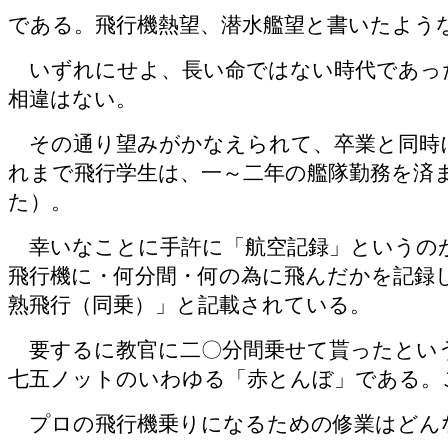
である。飛行機熱望、潜水艦望と書いたよう
いずれにせよ、長い命ではない時代であっ
相違はない。
その通り望みがかなえられて、卒業と同時に
れまで飛行学生は、一～二年の艦隊勤務を済
た）。
幸いなことに手許に「航空記録」というのが
飛行機に・何分間・何の為に飛んだかを記録
熟飛行（同乗）」と記載されている。
要するに教官に二〇分間乗せて貰ったという
七五ノットのいわゆる「赤とんぼ」である。
プロの飛行機乗りになるための修業はどん