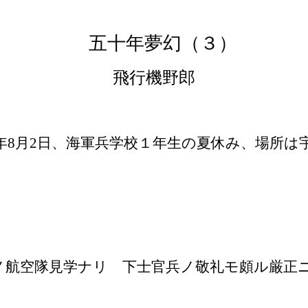
五十年夢幻（３）
飛行機野郎
年
8
月
2
日、海軍兵学校１年生の夏休み、場所は
問
航空隊見学ナリ 下士官兵ノ敬礼モ頗ル厳正