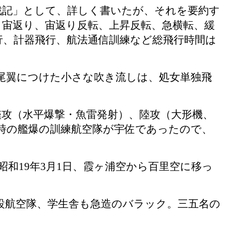
戦記」として、詳しく書いたが、それを要約す
、宙返り、宙返り反転、上昇反転、急横転、緩
行、計器飛行、航法通信訓練など総飛行時間は
尾翼につけた小さな吹き流しは、処女単独飛
。
攻（水平爆撃・魚雷発射）、陸攻（大形機、
時の艦爆の訓練航空隊が宇佐であったので、
昭和
19
年
3
月
1
日、霞ヶ浦空から百里空に移っ
設航空隊、学生舎も急造のバラック。三五名の