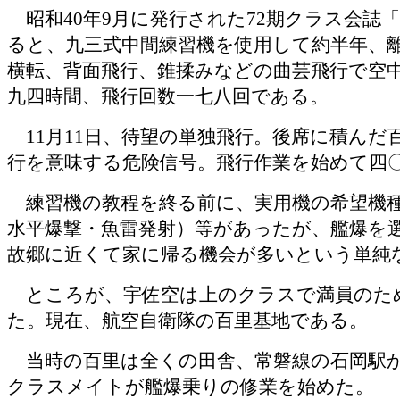
昭和
40
年
9
月に発行された
72
期クラス会誌
ると、九三式中間練習機を使用して約半年、
横転、背面飛行、錐揉みなどの曲芸飛行で空
九四時間、飛行回数一七八回である。
11
月
11
日、待望の単独飛行。後席に積んだ
行を意味する危険信号。飛行作業を始めて四
練習機の教程を終る前に、実用機の希望機種
水平爆撃・魚雷発射）等があったが、艦爆を
故郷に近くて家に帰る機会が多いという単純
ところが、宇佐空は上のクラスで満員のた
た。現在、航空自衛隊の百里基地である。
当時の百里は全くの田舎、常磐線の石岡駅か
クラスメイトが艦爆乗りの修業を始めた。