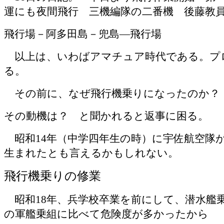
運にも夜間飛行 三機編隊の二番機 後藤教
飛行場－阿多田島－兜島―飛行場
以上は、いわばアマチュア時代である。プ
る。
その前に、なぜ飛行機乗りになったのか？
その動機は？ と聞かれると返事に困る。
昭和
14
年（中学四年生の時）に宇佐航空隊
生まれたとも言えるかもしれない。
飛行機乗りの修業
昭和
18
年、兵学校卒業を前にして、潜水艦
の軍艦乗組に比べて危険度が多かったから