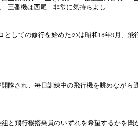
員 三番機は西尾 非常に気持ちよし
ロとしての修行を始めたのは昭和
18
年
9
月、飛
が開隊され、毎日訓練中の飛行機を眺めながら
乗組と飛行機搭乗員のいずれを希望するかを聞