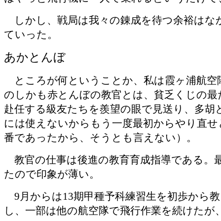
しかし、戦局は我々の錬成を待つ余裕はな
ていった。
あかとんぼ
ところが何ということか、私は霞ヶ浦航空
のしかも赤とんぼの教官とは、貧乏くじの最
赴任する級友たちを羨望の眼で見送り、多胡
には使えないからもう一度最初からやり直せ
番であったから、そうとも言えない）。
教官の仕事は後進の教育育成指導である。
たので印象が薄い。
9
月からは
13
期甲種予科練習生を初歩から
し、一部は他の航空隊で飛行作業を続けたが