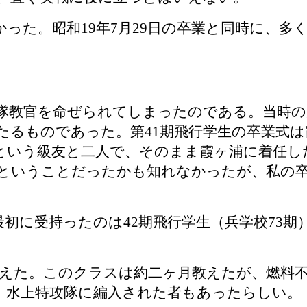
かった。昭和
19
年
7
月
29
日の卒業と同時に、多
隊教官を命ぜられてしまったのである。当時の
たるものであった。第
41
期飛行学生の卒業式は
という級友と二人で、そのまま霞ヶ浦に着任し
ということだったかも知れなかったが、私の卒
最初に受持ったのは
42
期飛行学生（兵学校
73
期
教えた。このクラスは約二ヶ月教えたが、燃料
、水上特攻隊に編入された者もあったらしい。