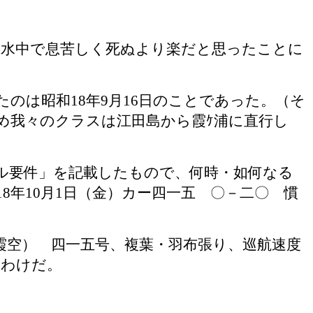
水中で息苦しく死ぬより楽だと思ったことに
たのは昭和
18
年
9
月
16
日のことであった。（そ
め我々のクラスは江田島から霞ｹ浦に直行し
ル要件」を記載したもので、何時・如何なる
18
年
10
月
1
日（金）カー四一五 〇－二〇 慣
空） 四一五号、複葉・羽布張り、巡航速度
たわけだ。