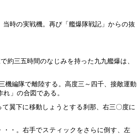
、当時の実戦機。再び「艦爆隊戦記」からの抜
で約三五時間のなじみを持った九九艦爆は、
三機編隊で離陸する。高度三～四千、接敵運動
作れ」の合図である。
って翼下に移動しょうとする刹那、右三〇度に
・・・。右手でスティックをさらに倒す、左