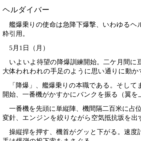
ヘルダイバー
艦爆乗りの使命は急降下爆撃、いわゆるヘル
粋引用。
5
月
1
日（月）
いよいよ待望の降爆訓練開始。二ケ月間に亘
大体われわれの手足のように思い通りに動か
「降爆」、艦爆乗りの本職である。そしてま
開始、一番機がかすかにバンクを振る（翼を
一番機を先頭に単縦陣、機間隔二百米に占
変針、エンジンを絞りながら空気抵抗坂を出
操縦捍を押す、機首がグッと下がる。速度計