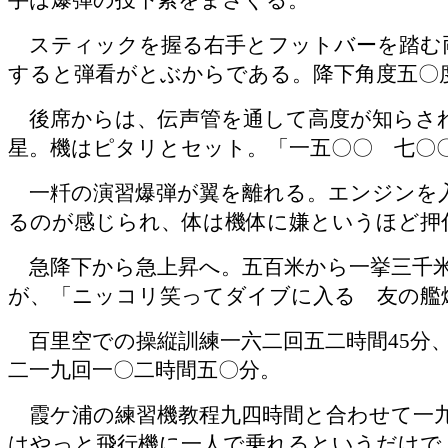
手は爆弾の投下索をまさぐる。
スティックを握る右手とフットバーを踏む両
すると弾看がとぶからである。降下角度五〇
後席からは、伝声管を通して高度が知らされ
星。機はピタリとセット。「一五〇〇 七〇
一粁の演習爆弾が翼を離れる。エンジンを
るのが感じられ、体は機体に嫌というほど押
急降下から急上昇へ。五百米から一挙三千米
が、「ニッコリ笑ってダイブに入る 友の艦
百里空での操縦訓練一六二回五二時間
45
分
二一九回一〇二時間五〇分。
霞ケ浦の練習機教程九四時間と合わせて一
はやっと飛行機に一人で乗れるというだけで