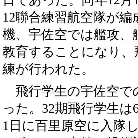
日であった。同年
12
月
12
聯合練習航空隊が編
機、宇佐空では艦攻、
教育することになり、
練が行われた。
飛行学生の宇佐空で
った。
32
期飛行学生は
1
日に百里原空に入隊