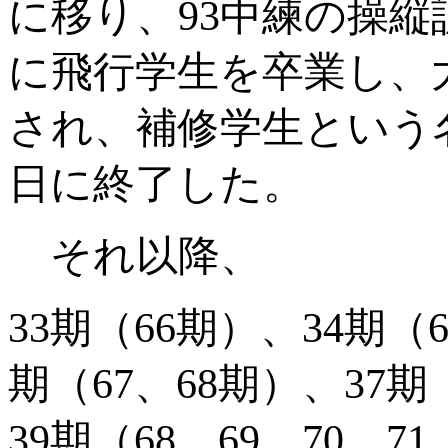
に移り、
93
中練の操縦
に飛行学生を卒業し、
され、補修学生という
日に終了した。
それ以降、
33
期（
66
期）、
34
期（
期（
67
、
68
期）、
37
期
39
期（
68
、
69
、
70
、
71