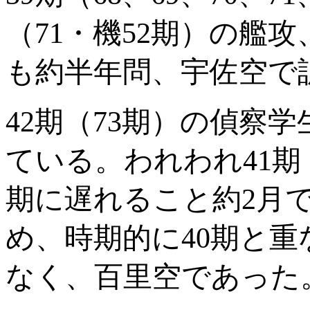
（
71
・機
52
期）の艦攻
も約半年問、宇佐空で
42
期（
73
期）の偵察学
ている。われわれ
41
期
期に遅れること約
2
月
め、時期的に
40
期と重
なく、百里空であった