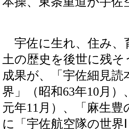
本操、東条重道が宇佐
宇佐に生れ、住み、
土の歴史を後世に残そ
成果が、「宇佐細見読
界」（昭和
63
年
10
月）
元年
11
月）、「麻生豊
に「宇佐航空隊の世界Ⅰ