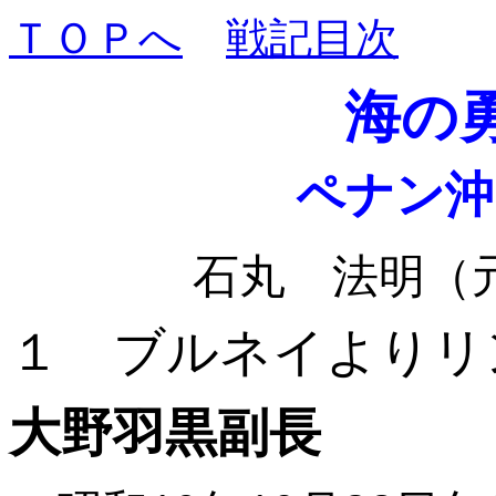
ＴＯＰへ
戦記目次
海の
ペナン沖
石丸 法明（
１ ブルネイよりリ
大野羽黒副長