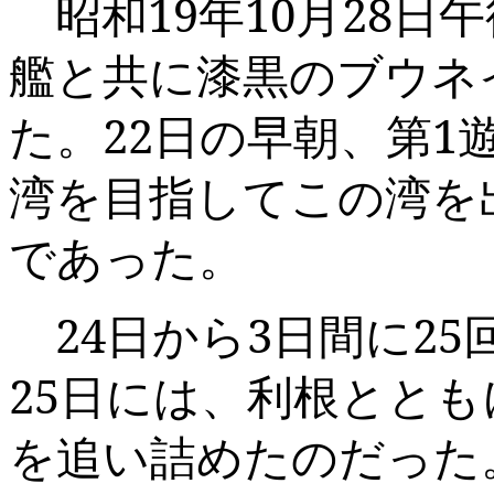
昭和
19
年
10
月
28
日午
艦と共に漆黒のブウネ
た。
22
日の早朝、第
1
湾を目指してこの湾を
であった。
24
日から
3
日間に
25
25
日には、利根ととも
を追い詰めたのだった