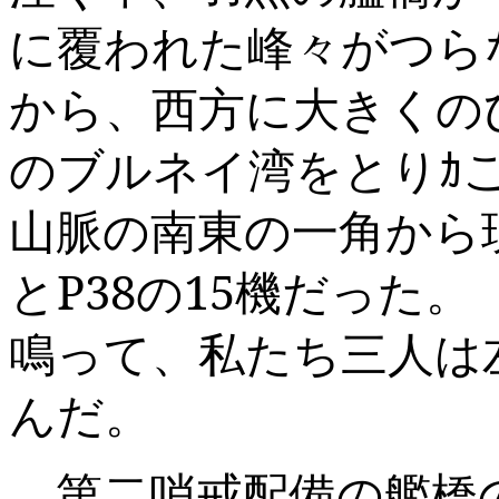
に覆われた峰々がつら
から、西方に大きくの
のブルネイ湾をとりｶ
山脈の南東の一角から
と
P38
の
15
機だった。
鳴って、私たち三人は
んだ。
第二哨戒配備の艦橋