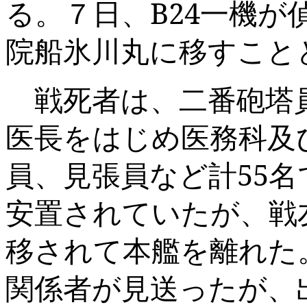
る。７日、
B24
一機が
院船氷川丸に移すこと
戦死者は、二番砲塔
医長をはじめ医務科及
員、見張員など計
55
名
安置されていたが、戦
移されて本艦を離れた
関係者が見送ったが、