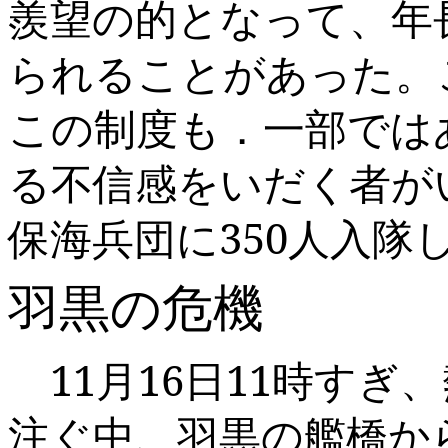
羨望の的となって、年
られることがあった。
この制度も．一部では
る不信感をいだく者が
保海兵団に
350
人入隊
羽黒の危機
11
月
16
日
11
時すぎ、
注ぐ中、羽黒の艦橋か