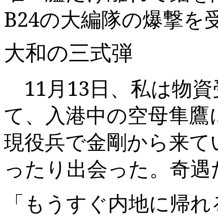
B24
の大編隊の爆撃を
大和の三式弾
11
月
13
日、私は物資
て、入港中の空母隼鷹
現役兵で金剛から来て
ったり出会った。奇遇
「もうすぐ内地に帰れ