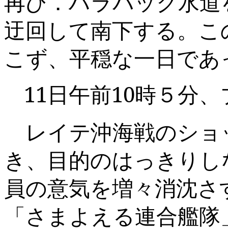
再び．ハラバック水道
迂回して南下する。こ
こず、平穏な一日であ
11
日午前
10
時５分、
レイテ沖海戦のショ
き、目的のはっきりし
員の意気を増々消沈さ
「さまよえる連合艦隊