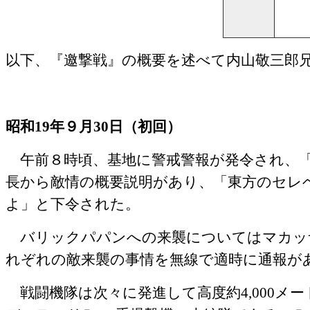
以下、『邀撃戦』の概要を述べて内山敬三郎
昭和
19
年９月
30
日（初回）
午前８時頃、基地に警戒警報が発令され、「
長から敵情の概要説明があり、「東方のセレ
よ」と下令された。
バリックパパンへの来襲についてはマカッ
れぞれの敵来襲の事情を無線で適時に通報が
戦闘機隊は次々に発進して高度約
4,000
メー