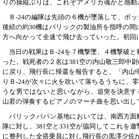
りの操縦ぶりは、これぞアメリカ魂かと感動
Ｂ‐
24
の編隊は先頭の６機が墜落して、ポッ
後続の約
30
機はバリックの製油所を指呼の間
方へ向かって全速で飛び去っていった。初回
当日の戦果はＢ‐
24
を７機撃墜、４機撃破と
った。戦死者の２名は
381
空の内山敬三郎中尉
に戻り、飛行長に帰還を報告すると、「内山
りＢ‐
24
が次々に火を吹いて落ちるうちに、零
うな男ではないと思いながら、追突を決意す
山君の弾奏するピアノのマーチ曲を思い出し
バリックパパン基地においては、南西方面艦
隊に対し、
381
空と
331
空が協同してこれを邀
に整列した全搭乗員に対し飛行長の黒澤少佐