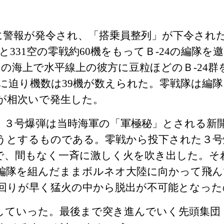
に警報が発令され、「搭乗員整列」が下令され
と
331
空の零戦約
60
機をもってＢ‐
24
の編隊を邀
ロの海上で水平線上の彼方に豆粒ほどのＢ
-24
群
に迫り機数は
39
機が数えられた。零戦隊は編隊
が相次いで発生した。
。３号爆弾は当時海軍の「軍極秘」とされる新
うとするものである。零戦から投下された３号
で、間もなく一斉に激しく火を吹き出した。そ
編隊を組んだままボルネオ大陸に向かって飛ん
回りが早く猛火の中から脱出が不可能となった
ていった。最後まで突き進んでいく先頭集団