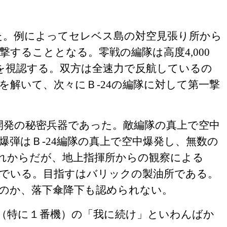
た。例によってセレベス島の対空見張り所から
撃することとなる。零戦の編隊は高度
4,000
を視認する。双方は全速力で反航しているの
を解いて、次々にＢ‐
24
の編隊に対して第一撃
開発の秘密兵器であった。敵編隊の真上で空中
爆弾はＢ‐
24
編隊の真上で空中爆発し、無数の
れからだが、地上指揮所からの観察による
でいる。目指すはバリックの製油所である。
のか、落下傘降下も認められない。
（特に１番機）の「我に続け」といわんばか