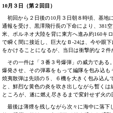
10
月３日（第２回目）
初回から２日後の
10
月３日朝８時頃、基地
通報を受け、黒澤飛行長の下命により、
381
空
米、ボルネオ大陸を背に東方へ進み約
160
キ
で瞬く間に接近し、巨大なＢ
-24
は、今や眼下
をかけることになるが、当日は衝撃的な２件
その一件は「３番３号爆弾」の威力である
爆発させ、その弾幕をもって編隊を包み込も
焼夷散弾は先頭の５、６機を大きく包み込ん
と、鮮烈な黄色の炎を吹き出しながら暫くは
ところが、遂に燃え尽きるまで変針せず火の
最後は薄煙を残しながら次々に海中に落下し