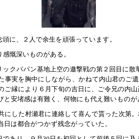
念頭に、２人で余生を頑張っています。
り感慨深いものがある。
ックパパン基地上空の邀撃戦の第２回目に散
た事実を胸中にしながら、かねて内山君のご遺
のご縁により６月下旬の吉日に、ご令兄の内山
びと安堵感は有難く、何物にも代え難いものが
共にした村瀬君に連絡して喜んで貰った次第。
当日は都合がつかず残念がっていた。
日であり、９月
30
日を初回として前後５回に及