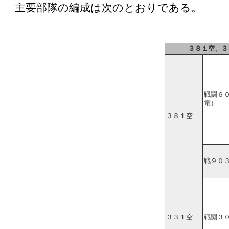
主要部隊の編成は次のとおりである。
３８１空、３
戦闘６
電）
３８１空
戦９０
３３１空
戦闘３