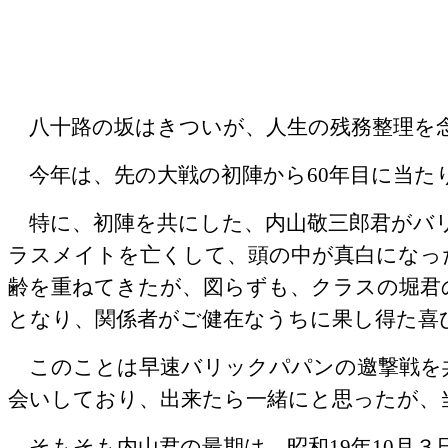
八十路の坂はきついが、人生の残務整理を
今年は、先の大戦の初陣から
60
年目に当た
特に、初陣を共にした、内山敬三郎君がバリ
ラスメイトを亡くして、頭の中が真白になっ
齢を重ねてきたが、図らずも、クラスの堀君
となり、関係者がご健在なうちに果し得た喜
このことは早速バリックパパンの邀撃戦を
会いしており、出来たら一緒にと思ったが、
そもそも内山君の最期は、昭和
19
年
10
月３