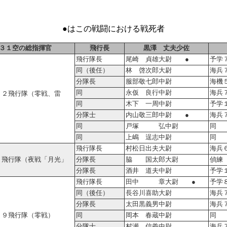
●はこの戦闘における戦死者
３１空の総指揮官
飛行長
黒澤 丈夫少佐
飛行隊長
尾崎 貞雄大尉 ●
予学
同（後任）
林 啓次郎大尉
海兵
分隊長
服部敬七郎中尉
海機
同
永仮 良行中尉
海兵
０２飛行隊（零戦、雷
同
木下 一周中尉
予学
分隊士
内山敬三郎中尉 ●
海兵
同
戸塚 弘中尉
同
同
上嶋 逞志中尉
同
飛行隊長
村松日出夫大尉
海兵
３飛行隊（夜戦「月光」
分隊長
脇 国太郎大尉
偵練
分隊長
酒井 道夫中尉
予学
飛行隊長
田中 章大尉 ●
予学
同（後任）
長谷川喜助大尉
海兵
分隊長
太田黒義男中尉
海兵
０９飛行隊（零戦）
同
岡本 春蔵中尉
同
分隊士
村瀬 信義中尉
海兵