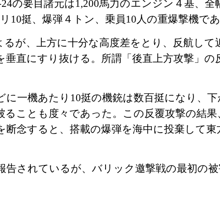
‐
24
の要目諸元は
1,200
馬力のエンジン４基、全
リ
10
挺、爆弾４トン、乗員
10
人の重爆撃機で
るが、上方に十分な高度差をとり、反航して
を垂直にすり抜ける。所謂「後直上方攻撃」の
どに一機あたり
10
挺の機銃は数百挺になり、下
被ることも度々であった。この反覆攻撃の結果
を断念すると、搭載の爆弾を海中に投棄して東
報告されているが、バリック邀撃戦の最初の被