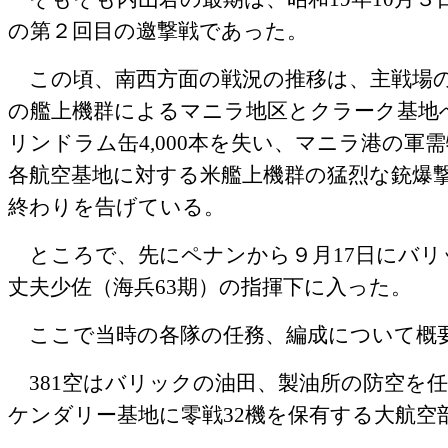
の第２回目の邀撃戦であった。
この頃、南西方面の戦況の推移は、主戦場の
の艦上機群によるマニラ地区とクラーク基地
リンドラム缶
4,000
本を失い、マニラ港の軍需
各航空基地に対する米艦上機群の猛烈な銃爆
終わりを告げている。
ところで、先にペナンから９月
17
日にバリ
丈夫少佐（海兵
63
期）の指揮下に入った。
ここで当時の各隊の任務、編成について概
381
空はバリックの油田、製油所の防空を
ケンダリー基地に零戦
32
機を保有する大航空