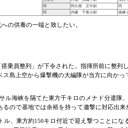
同
阿久根 正中尉
同
同
内藤 千春少尉
操練
兄への供養の一端と致したい。
搭乗員整列」が下令された。指揮所前に整列
ベス島上空から爆撃機の大編隊が当方に向かっ
サル海峡を隔てた東方千キロのメナド分遣隊、
あるので基地では余裕を持って邀撃に対応出来
トル、東方約
150
キロ付近で迎え撃つことにな