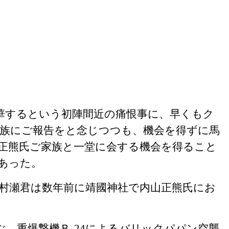
華するという初陣間近の痛恨事に、早くもク
族にご報告をと念じつつも、機会を得ずに馬
正熊氏ご家族と一堂に会する機会を得ること
あった。
村瀬君は数年前に靖國神社で内山正熊氏にお
ぶ、重爆撃機Ｂ
-24
によるバリックパパン空襲