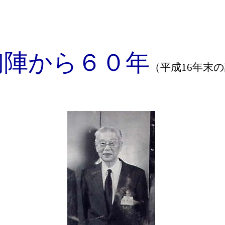
初陣から６０年
（平成
16
年末の