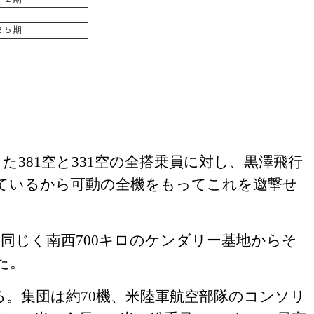
２５期
した
381
空と
331
空の全搭乗員に対し、黒澤飛行
ているから可動の全機をもってこれを邀撃せ
同じく南西
700
キロのケンダリー基地からそ
た。
る。集団は約
70
機、米陸軍航空部隊のコンソリ