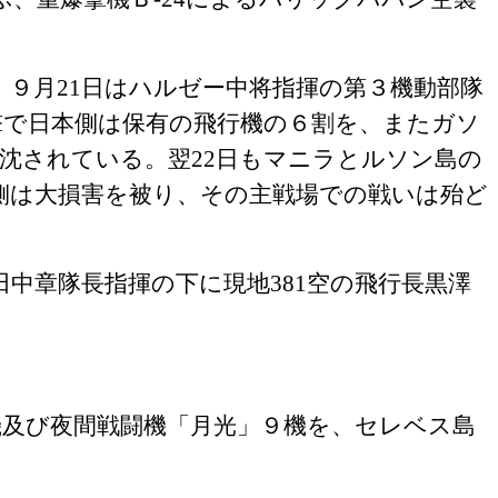
、９月
21
日はハルゼー中将指揮の第３機動部隊
撃で日本側は保有の飛行機の６割を、またガソ
爆沈されている。翌
22
日もマニラとルソン島の
側は大損害を被り、その主戦場での戦いは殆ど
田中章隊長指揮の下に現地
381
空の飛行長黒澤
機及び夜間戦闘機「月光」９機を、セレベス島