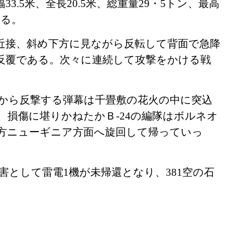
幅
33.5
米、全長
20.5
米、総重量
29
・
5
トン、最高
ある。
近接、斜め下方に見ながら反転して背面で急降
反覆である。次々に連続して攻撃をかける戦
から反撃する弾幕は千畳敷の花火の中に突込
、損傷に堪りかねたかＢ‐
24
の編隊はボルネオ
方ニューギニア方面へ旋回して帰っていっ
害として雷電
1
機が未帰還となり、
381
空の石