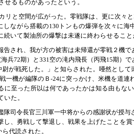
させるものがあったという。
カリと空間が広がった。零戦隊は、更に次々と
にしながら搭載の
130
トンもの爆弾を次々に海
に続いて製油所の爆撃は未遂に終わらせること
報告され、我が方の被害は未帰還が零戦２機で
(
海兵
72
期）と
331
空の滝内飛長（丙飛
15
期）で
中尉が戦死した。」と知らされた。唖然として
戦一機が編隊のＢ‐
24
に突っかけ、米機を道連
るに至った所以は何であったかは知る由もない
ていた。
隊司令長官三川軍一中将からの感謝状が授与さ
撃し、勇戦して撃退し、戦果を上げたことを賞
から代読された。