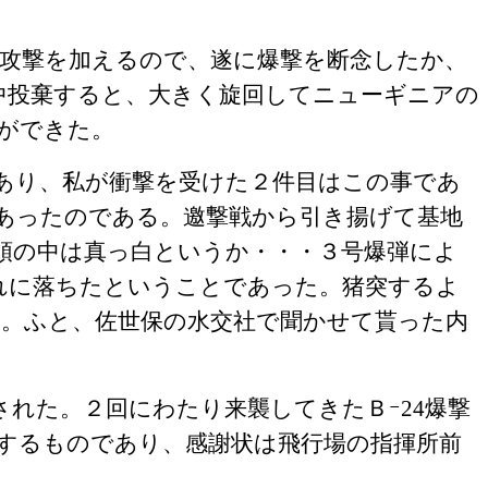
攻撃を加えるので、遂に爆撃を断念したか、
中投棄すると、大きく旋回してニューギニアの
ができた。
あり、私が衝撃を受けた２件目はこの事であ
あったのである。邀撃戦から引き揚げて基地
頭の中は真っ白というか・・・３号爆弾によ
れに落ちたということであった。猪突するよ
。ふと、佐世保の水交社で聞かせて貰った内
れた。２回にわたり来襲してきたＢｰ
24
爆撃
するものであり、感謝状は飛行場の指揮所前