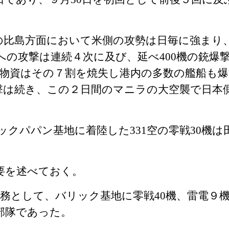
比島方面において米側の攻勢は日毎に強まり
への攻撃は連続４次に及び、延べ
400
機の銃爆
物資はその７割を焼失し港内の多数の艦船も
撃は続き、この２日間のマニラの大空襲で日本
ックパパン基地に着陸した
331
空の零戦
30
機は
要を述べておく。
任務として、バリック基地に零戦
40
機、雷電９
部隊であった。