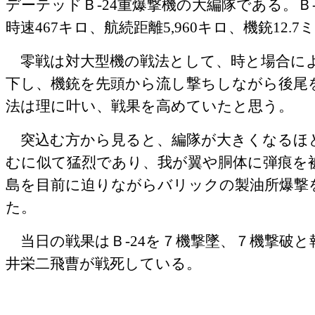
デーテッドＢ‐
24
重爆撃機の大編隊である。Ｂ
時速
467
キロ、航続距離
5,960
キロ、機銃
12.7
ミ
零戦は対大型機の戦法として、時と場合によ
下し、機銃を先頭から流し撃ちしながら後尾
法は理に叶い、戦果を高めていたと思う。
突込む方から見ると、編隊が大きくなるほ
むに似て猛烈であり、我が翼や胴体に弾痕を
島を目前に迫りながらバリックの製油所爆撃
た。
当日の戦果はＢ‐
24
を７機撃墜、７機撃破と
井栄二飛曹が戦死している。