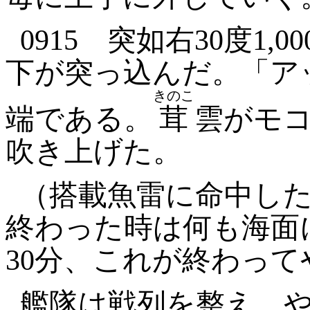
0915
突如右
30
度
1,00
下が突っ込んだ。「ア
きのこ
端である。
茸
雲がモ
吹き上げた。
（搭載魚雷に命中し
終わった時は何も海面
30
分、これが終わって
艦隊は戦列を整え、