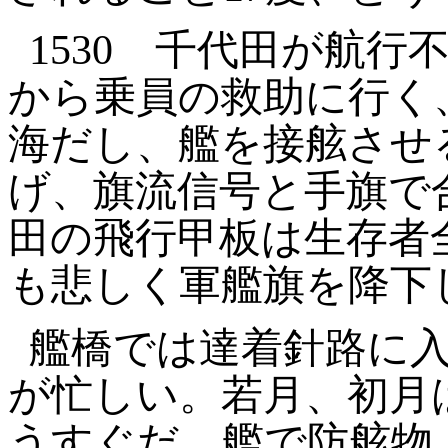
1530
千代田が航行
から乗員の救助に行く
海だし、艦を接舷させ
げ、旗流信号と手旗で
田の飛行甲板は生存者
も悲しく軍艦旗を降下
艦橋では達着針路に
が忙しい。若月、初月
うすぐだ。艦で防舷物