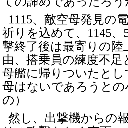
ての諦めであったろう
1115
、敵空母発見の
祈りを込めて、
1145
、
撃終了後は最寄りの陸
由、搭乗員の練度不足
母艦に帰りついたとし
母はないであろうとの
の）
然し、出撃機からの