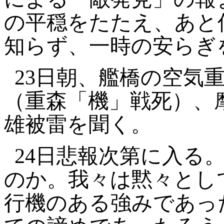
の平穏をたたえ、あと
知らず、一時の安らぎ
23
日朝、艦橋の空気
（重森「機」戦死）、
雄被雷を聞く。
24
日悲報次第に入る
のか。我々は黙々とし
行機のある強みであっ