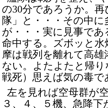
の
30
分であろうか。再
隊」と・・・その中に
が・・・実に見事であ
命中する。ズボッと水
摩は戦列を離れて高雄
ない。よたよたと帰り
戦死）思えば気の毒で
左を見れば空母群が
３、４、５機、急降下