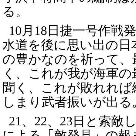
る。
10
月
18
日捷一号作戦
水道を後に思い出の日
の豊かなのを祈って、
く、これが我が海軍の
聞く、これが敗れれば
しまり武者振いが出る
21
、
22、23
日と索敵
による「敵発見」の報