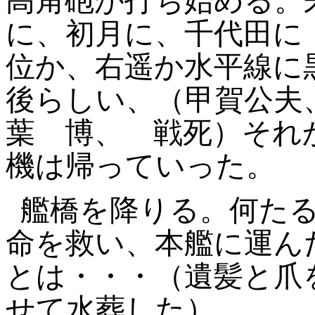
高角砲が打ち始める。
に、初月に、千代田に
位か、右遥か水平線に
後らしい、（甲賀公夫
葉
博、 戦死）それ
機は帰っていった。
艦橋を降りる。何た
命を救い、本艦に運ん
とは・・・（遺髪と爪
せて水葬した）。