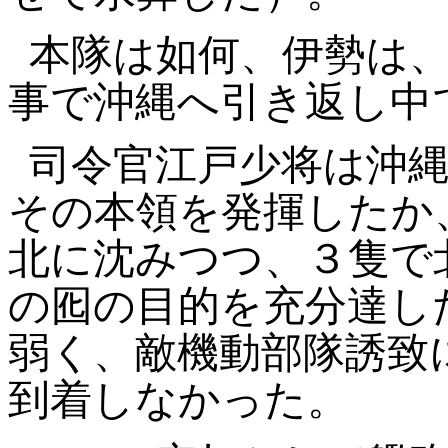
本隊は如何、伊勢は
事で沖縄へ引き返し中
司令官江戸少将は沖
その本領を発揮したか
北に沈みつつ、３隻で
の囮の目的を充分達し
弱く、敵機動部隊誘致
到着しなかった。