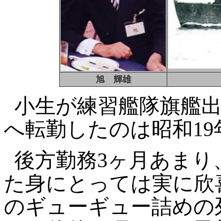
旭 輝雄
小生が練習艦隊旗艦
へ転勤したのは昭和
19
後方勤務
3
ヶ月あまり
た身にとっては実に欣
のギューギュー詰めの