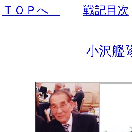
ＴＯＰへ
戦記目次
小沢艦