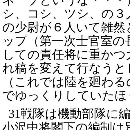
ネーゾというな・・・
シ、コシ、ツシ、の３
の少尉が６人いて雑然
ップ（第一次士官室の
しての責任将に重かつ
れ稿を変えて行なうと
（これでは陸を廻わる
でゆっくりしていたほ
31
戦隊は機動部隊に
小沢中将閣下の編制は