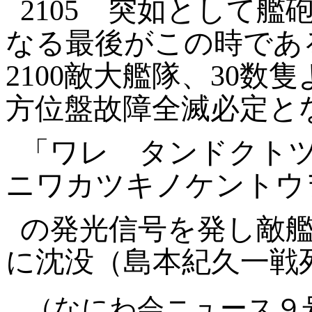
2105
突如として艦
なる最後がこの時であ
2100
敵大艦隊、
30
数隻
方位盤故障全滅必定と
「ワレ
タンドクト
ニワカツキノケントウ
の発光信号を発し敵
に沈没（島本紀久一戦
（なにわ会ニュース９号