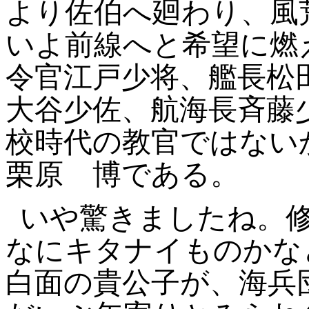
より佐伯へ廻わり、風
いよ前線へと希望に燃
令官江戸少将、艦長松
大谷少佐、航海長斉藤
校時代の教官ではない
栗原
博である。
いや驚きましたね。
なにキタナイものかな
白面の貴公子が、海兵