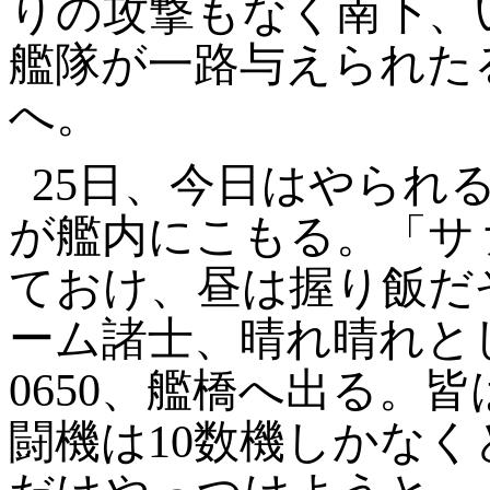
りの攻撃もなく南下、
艦隊が一路与えられた
へ。
25
日、今日はやられ
が艦内にこもる。「サ
ておけ、昼は握り飯だ
ーム諸士、晴れ晴れと
0650
、艦橋へ出る。皆
闘機は
10
数機しかなく