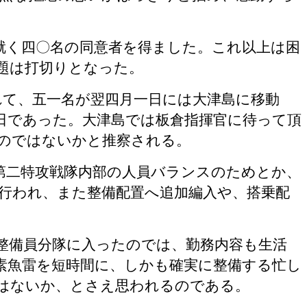
就く四〇名の同意者を得ました。これ以上は困
題は打切りとなった。
れて、五一名が翌四月一日には大津島に移動
日であった。大津島では板倉指揮官に待って頂
のではないかと推察される。
第二特攻戦隊内部の人員バランスのためとか、
行われ、また整備配置へ追加編入や、搭乗配
整備員分隊に入ったのでは、勤務内容も生活
素魚雷を短時間に、しかも確実に整備する忙し
はないか、とさえ思われるのである。