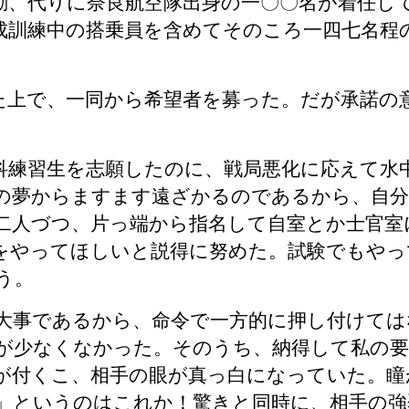
動、代りに奈良航空隊出身の一〇〇名が着任し
成訓練中の搭乗員を含めてそのころ一四七名程
い。
た上で、一同から希望者を募った。だが承諾の
科練習生を志願したのに、戦局悪化に応えて水
の夢からますます遠ざかるのであるから、自分
二人づつ、片っ端から指名して自室とか士官室
をやってほしいと説得に努めた。試験でもやっ
う。
大事であるから、命令で一方的に押し付けては
が少なくなかった。そのうち、納得して私の要
が付くこ、相手の眼が真っ白になっていた。瞳
」というのはこれか！驚きと同時に、相手の強