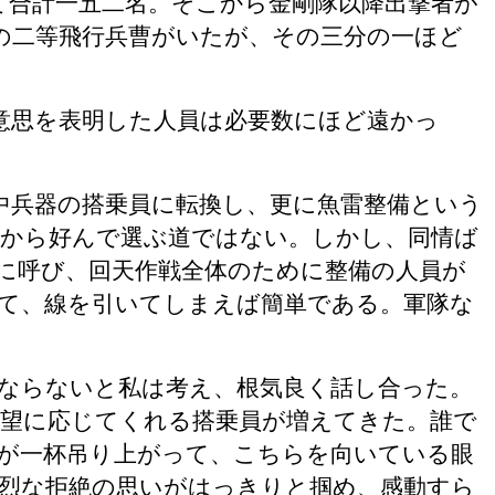
て合計一五二名。そこから金剛隊以降出撃者が
の二等飛行兵曹がいたが、その三分の一ほど
意思を表明した人員は必要数にほど遠かっ
中兵器の搭乗員に転換し、更に魚雷整備という
から好んで選ぶ道ではない。しかし、同情ば
に呼び、回天作戦全体のために整備の人員が
て、線を引いてしまえば簡単である。軍隊な
ならないと私は考え、根気良く話し合った。
望に応じてくれる搭乗員が増えてきた。誰で
が一杯吊り上がって、こちらを向いている眼
烈な拒絶の思いがはっきりと掴め、感動すら