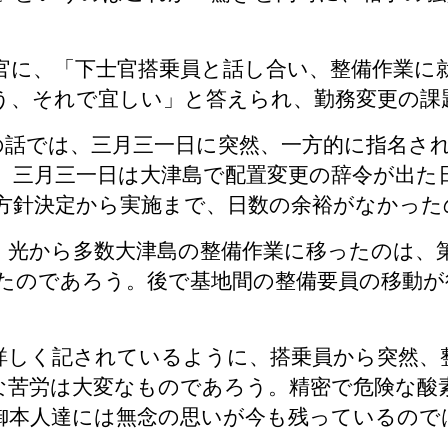
官に、「下士官搭乗員と話し合い、整備作業に
う、それで宜しい」と答えられ、勤務変更の課
の話では、三月三一日に突然、一方的に指名さ
。三月三一日は大津島で配置変更の辞令が出た
方針決定から実施まで、日数の余裕がなかった
。光から多数大津島の整備作業に移ったのは、
たのであろう。後で基地間の整備要員の移動が
詳しく記されているように、搭乗員から突然、
な苦労は大変なものであろう。精密で危険な酸
御本人達には無念の思いが今も残っているので