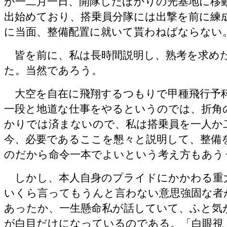
が一二月一日、開隊したぽかりの光基地に移
出始めており、搭乗員分隊には出撃を前に練
に当面、整備配置に就いて貰わねばならな
皆を前に、私は長時間説明し、熟考を求め
た。当然であろう。
大空を自在に飛翔するつもりで甲種飛行予
一段と地道な仕事をやるというのでは、折角
かりでは済まないので、私は搭乗員を一人か
今、必要であるここを懇々と説明して、整備
のだから命令一本でよいという考え方もあう
しかし、本人自身のプライドにかかわる重
いくら言ってもうんと言わない意思強固な者
あったか、一生懸命私が話していて、ふと気
が白目だけになっているのである。「白眼視