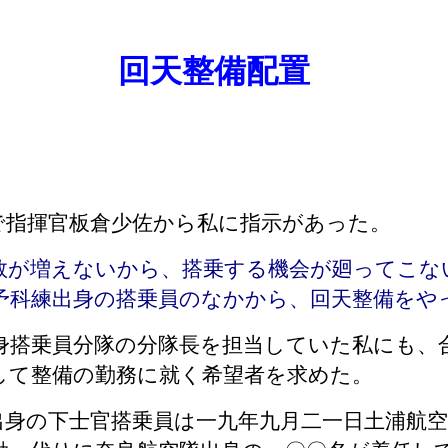
回天整備配置
で指揮官板倉少佐から私に指示があった。
数が増えないから、搭乗する機会が廻ってこな
予科練出身の搭乗員のなかから、回天整備を
身搭乗員分隊の分隊長を担当していた私にも、
して整備の勤務に就く希望者を求めた。
出身の下士官搭乗員は一九年九月二一日土浦航