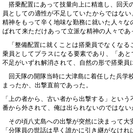
搭乗配置にあって技量向上に精進し、回天
員としての適性が不足していたからではない
精神をもって辛く地味な勤務に就いた人々な
ばれて来ただけあって立派な精神の人々であ
「整備配置に就くことは搭乗員でなくなる
乗員としてプラスになる要素であり、「あと
不足がいずれ解消されて、自然の形で搭乗員
回天隊の開隊当時に大津島に着任した兵学
まったか、出撃直前であった。
「上の者から、古い者から出撃する」という
番から外されて、俺は出られないのではない
その頃八丈島への出撃が突然に決まって大
「分隊員の世話は早く誰かに引き継がなけれ