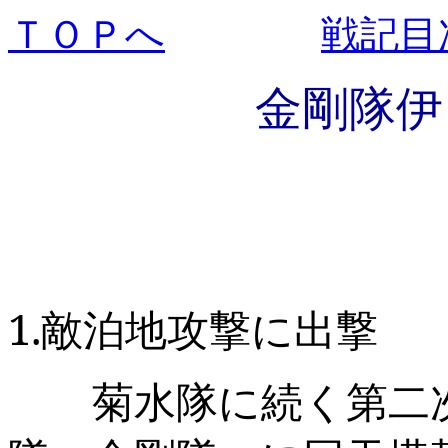
ＴＯＰへ
戦記目
金剛隊伊
1.
敵泊地攻撃に出撃
菊水隊に続く第二次