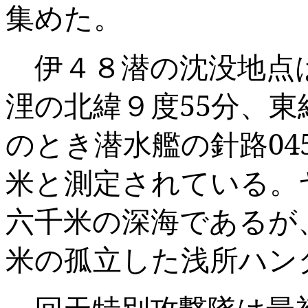
集めた。
伊４８潜の沈没地点
浬の北緯９度
55
分、東
のとき潜水艦の針路
04
米と測定されている。
六千米の深海であるが
米の孤立した浅所ハン