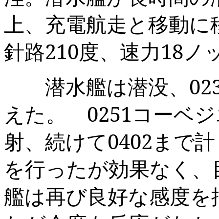
上、充電航走と移動に
針路
210
度、速力
18
ノ
潜水艦は潜没、
02
えた。
0251
コーベジ
射、続けて
0402
まで計
を行ったが効果なく
艦は再び良好な感度を