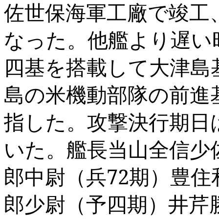
佐世保海軍工廠で竣工
なった。他艦より遅い
四基を搭載して大津島
島の米機動部隊の前進
指した。攻撃決行期日
いた。艦長当山全信少
郎中尉（兵
72
期）豊住
郎少尉（予四期）井芹