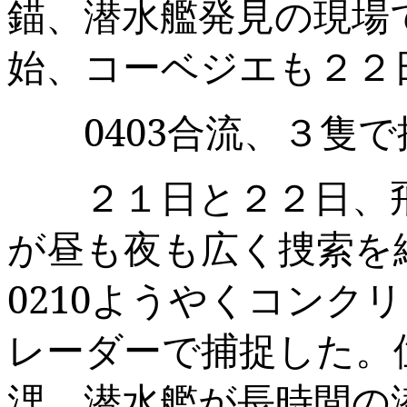
錨、潜水艦発見の現場
始、コーベジエも２２
0403
合流、３隻で
２１日と２２日、飛
が昼も夜も広く捜索を
0210
ようやくコンクリ
レーダーで捕捉した。
浬。潜水艦が長時間の