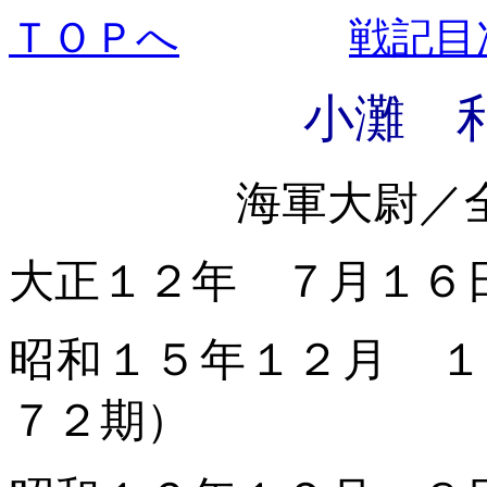
ＴＯＰへ
戦記目
小灘 
海軍大尉／
大正１２年 ７月１６
昭和１５年１２月 １
７２期）