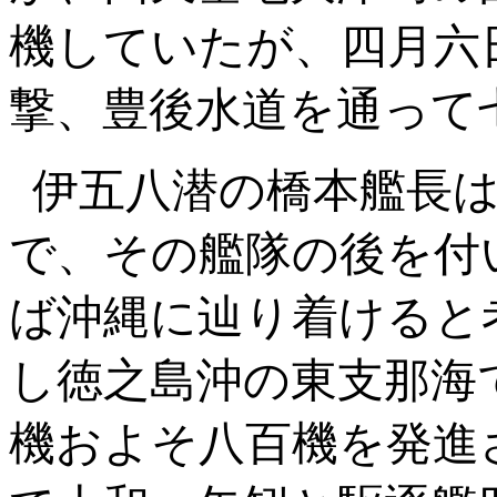
機していたが、四月六
撃、豊後水道を通って
伊五八潜の橋本艦長
で、その艦隊の後を付
ば沖縄に辿り着けると
し徳之島沖の東支那海
機およそ八百機を発進