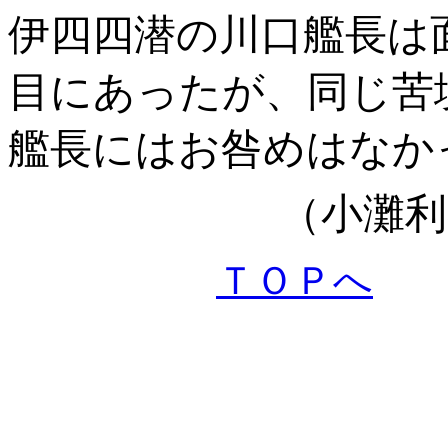
伊四四潜の川口艦長は
目にあったが、同じ苦
艦長にはお咎めはなか
（小灘利
ＴＯＰへ