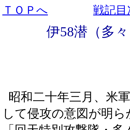
ＴＯＰへ
戦記目
伊58潜（多
昭和二十年三月、米
して侵攻の意図が明ら
「回天特別攻撃隊・多