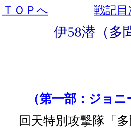
ＴＯＰへ
戦記目
伊58潜（多
（第一部：ジョニ
回天特別攻撃隊「多