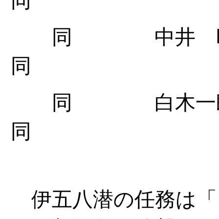
同 中井
同 
同 白木
同 
伊五八潜の任務は「