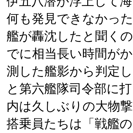
伊五八潜が浮上して海
何も発見できなかった
艦が轟沈したと聞くの
でに相当長い時間がか
測した艦影から判定し
と第六艦隊司令部に打
内は久しぶりの大物撃
搭乗員たちは「戦艦の