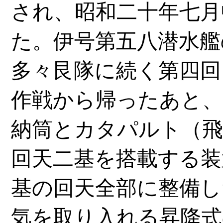
され、昭和二十年七月
た。伊号第五八潜水艦
多々艮隊に続く第四回
作戦から帰ったあと、
納筒とカタパルト（飛
回天二基を搭載する装
基の回天全部に整備し
気を取り入れる昇降式