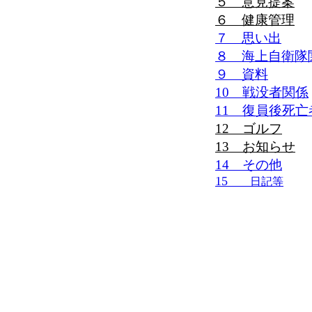
５ 意見提案
６ 健康管理
７ 思い出
８ 海上自衛隊
９ 資料
10 戦没者関係
11 復員後死亡
12 ゴルフ
13 お知らせ
14 その他
15
日記等