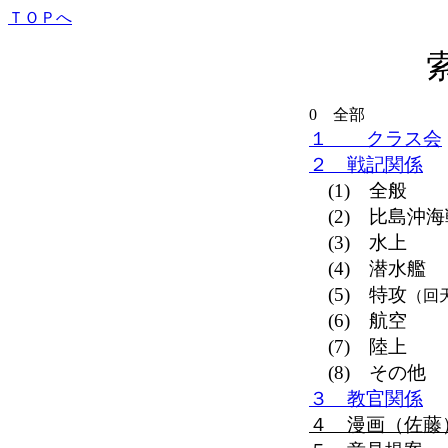
ＴＯＰへ
0 全部
１ クラス会
２ 戦記関係
(1) 全般
(2) 比島沖
(3) 水上
(4) 潜水艦
(5) 特攻
（回
(6) 航空
(7) 陸上
(8) その他
３ 教官関係
４ 漫画（佐藤