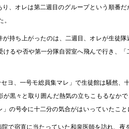
あり、オレは第二週目のグループという順番だ
た。
件が持ち上がったのは、二週目、オレが生徒隊
受けるや否や第一分隊自習室へ飛んで行き、「
セヨ、一号モ総員集マレ」で生徒館は騒然、
影が黒々と取り囲んだ熱気の立ちこもるなかで
レ」の号令に十二分の気合がはいっていたこと
院で宿直に当たっていた和泉医師を訪れ、夜を