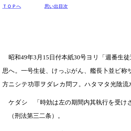
ＴＯＰへ
思い出目次
昭和
49
年
3
月
15
日付本紙
30
号ヨリ「週番生徒
思へ。一号生徒、けっぷがん、艦長卜並ビ称
方ニシテ功罪ヲダレカ問フ。ハタマタ光陰流
ケダシ 「時効は左の期間内其執行を受け
（刑法第三二条）。