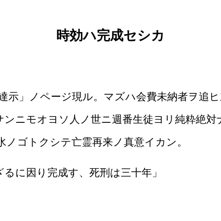
時効ハ完成セシカ
達示」ノページ現ル。マズハ会費未納者ヲ追
サンニモオヨソ人ノ世ニ週番生徒ヨリ純粋絶対
水ノゴトクシテ亡霊再来ノ真意イカン。
ざるに因り完成す、死刑は三十年」