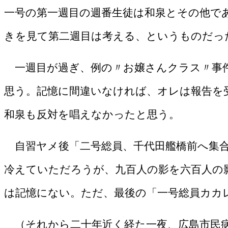
一号の第一週目の週番生徒は和泉とその他で
きを見て第二週目は考える、というものだっ
一週目が過ぎ、例の〃お嬢さんクラス〃事
思う。記憶に間違いなければ、オレは報告を
和泉も反対を唱えなかったと思う。
自習ヤメ後「二号総員、千代田艦橋前へ集合
冷えていただろうが、九百人の影を六百人の
は記憶にない。ただ、最後の「一号総員カカ
（それから二十年近く経た一夜、広島市民病