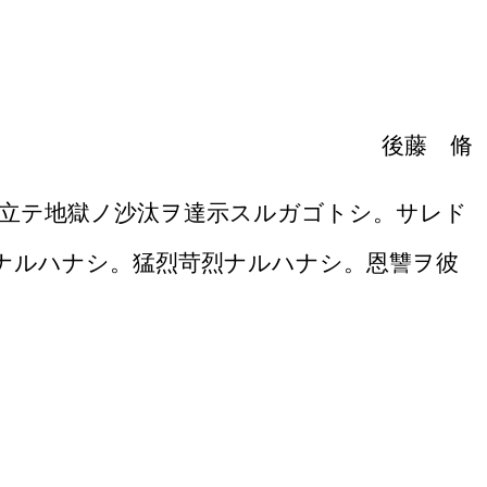
後藤 脩
ヒ立テ地獄ノ沙汰ヲ達示スルガゴトシ。サレド
ナルハナシ。猛烈苛烈ナルハナシ。恩讐ヲ彼