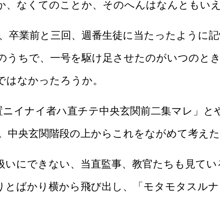
か、なくてのことか、そのへんはなんともい
、卒業前と三回、週番生徒に当たったように記
のうちで、一号を駆け足させたのがいつのと
ではなかったろうか。
ニイナイ者ハ直チテ中央玄関前二集マレ」と
。
中央玄関階段の上からこれをながめて考えた
いにできない、当直監事、教官たちも見てい
りとば
かり横から飛び出し、「モタモタスルナ