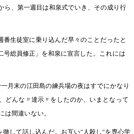
から、第一週目は和泉式でいき、その成り行
週番生徒室に乗り込んだ早々のことだったと
二号総員修正」を和泉に宣言した。これには
十一月末の江田島の練兵場の夜はすでにかなり
、どんな〃達示〃をしたのか、いまとなって
には間違いない。
徹して話し込んだ。お互い″人殺し″を専心学