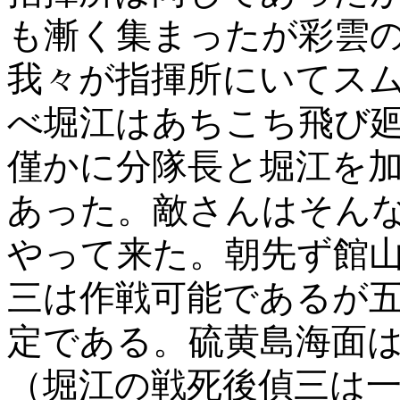
も漸く集まったが彩雲
我々が指揮所にいてス
べ堀江はあちこち飛び
僅かに分隊長と堀江を
あった。敵さんはそん
やって来た。朝先ず館
三は作戦可能であるが
定である。硫黄島海面
（堀江の戦死後偵三は