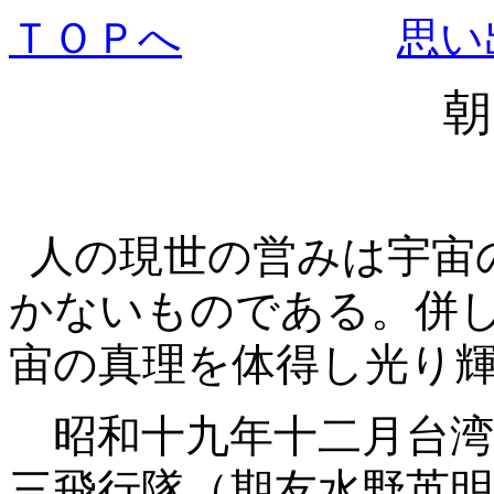
ＴＯＰへ
思い
人の現世の営みは宇宙
かないものである。併
宙の真理を体得し光り
昭和十九年十二月台湾
三飛行隊（期友水野英