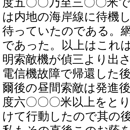
度五〇〇乃至三〇〇米
は内地の海岸線に待機
待っていたのである。
であった。以上はこれ
明索敵機が偵三より出
電信機故障で帰還した
爾後の昼間索敵は発進
度六〇〇〇米以上をと
けて行動したので其の