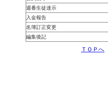
週番生徒達示
入金報告
名簿訂正変更
編集後記
ＴＯＰへ