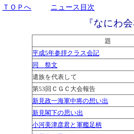
ＴＯＰへ
ニュース目次
『なにわ会
題
平成5年参拝クラス会記
同 祭文
遺族を代表して
第53回ＣＧＣ大会報告
新見政一海軍中将の想い出
新見閣下の思い出
小河美津彦君と軍艦足柄