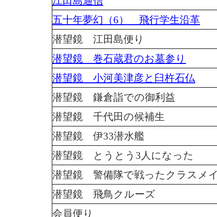
江田島通信
五十年夢幻（6） 飛行学生沿革
潜望鏡 江田島便り
潜望鏡 巻石蔵君のお墓参り
潜望鏡 小河美津彦と臼杵石仏
潜望鏡 鎌倉詣での御利益
潜望鏡 千代田の候補生
潜望鏡 伊33潜水艦
潜望鏡 とうとう3人になった
潜望鏡 警備隊で戦ったクラスメ
潜望鏡 飛鳥クルーズ
会員便り