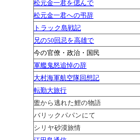
松元金一君を偲んで
松元金一君への弔辞
トラック島戦記
兄の50回忌を高雄で
今の官僚・政治・国民
軍艦鬼怒追悼の辞
大村海軍航空隊回想記
転勤大旅行
盥から逃れた鯉の物語
バリックパパンにて
シリヤ砂漠旅情