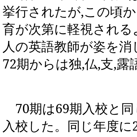
挙行されたが
,
この頃か
育が次第に軽視される
人の英語教師が姿を消
72
期からは独
,
仏
,
支
,
露
70
期は
69
期入校と同
入校した。同じ年度に