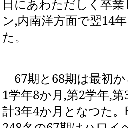
日にあわただしく卒業
ン
,
内南洋方面で翌
14
年
た。
67
期と
68
期は最初か
1
学年
8
か月
,
第
2
学年
,
第
計
3
年
4
か月となつた。
248
名の
67
期はハワイ