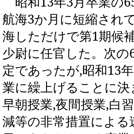
昭和
13
年
3
月卒業の
6
航海
3
か月に短縮され
海しただけで第
1
期候
少尉に任官した。次の
定であったが
,
昭和
13
年
業に繰上げることに決
早朝授業
,
夜間授業
,
白
減等の非常措置による