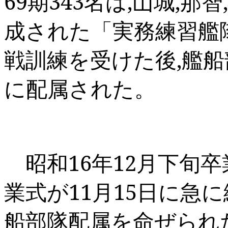
69
期
343
名は
,
山城
,
那智
,
成された「実務練習艦
戦訓練を受けた後
,
艦船
に配属された。
昭和
16
年
12
月下旬卒
業式が
11
月
15
日に急に
船部隊配属を命ぜられ