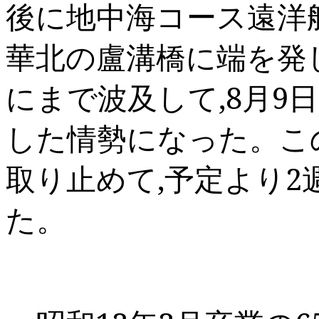
後に地中海コース遠洋
華北の盧溝橋に端を発
にまで波及して
,8
月
9
日
した情勢になった。こ
取り止めて
,
予定より
2
た。