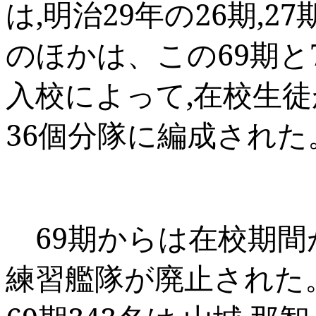
は
,
明治
29
年の
26
期
,27
のほかは、この
69
期と
入校によって
,
在校生徒
36
個分隊に編成された
69
期からは在校期間
練習艦隊が廃止された