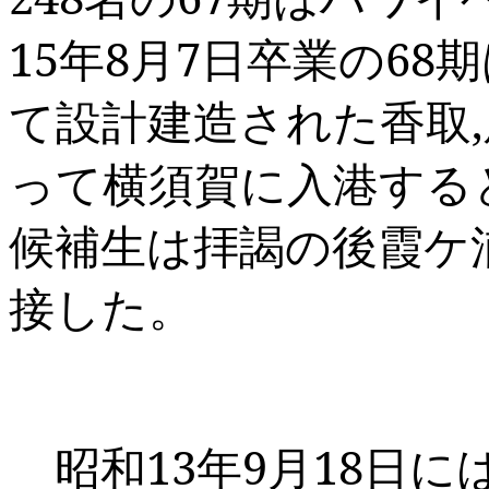
15
年
8
月
7
日卒業の
68
期
て設計建造された香取
,
って横須賀に入港する
候補生は拝謁の後霞ケ
接した。
昭和
13
年
9
月
18
日に