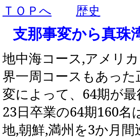
ＴＯＰへ
歴史
支那事変から真珠
地中海コース
,
アメリカ
界一周コースもあった
変によって、
64
期が最
23
日卒業の
64
期
160
名
地
,
朝鮮
,
満州を
3
か月間