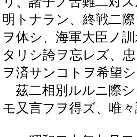
リ、諸子ノ苦難二対ス
明トナラン、終戦二際
ヲ体シ、海軍大臣ノ訓
タリシ誇ヲ忘レズ、忠
ヲ済サンコトヲ希望シ
茲二相別ルルニ際シ
モ又言フヲ得ズ、唯々