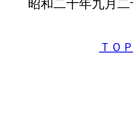
昭和二十年九月二
海軍兵学
ＴＯ