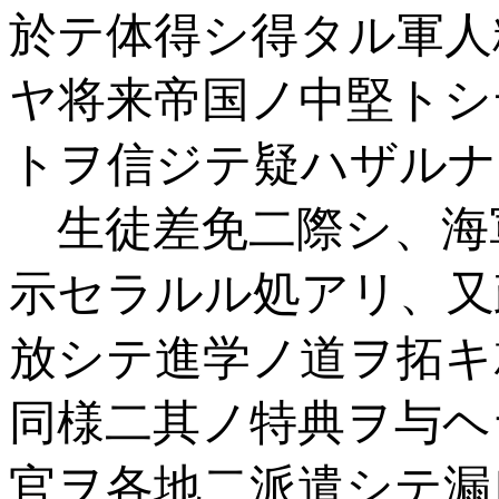
於テ体得シ得タル軍人
ヤ将来帝国ノ中堅トシ
トヲ信ジテ疑ハザルナ
生徒差免二際シ、海
示セラルル処アリ、又
放シテ進学ノ道ヲ拓キ
同様二其ノ特典ヲ与ヘ
官ヲ各地二派遣シテ漏