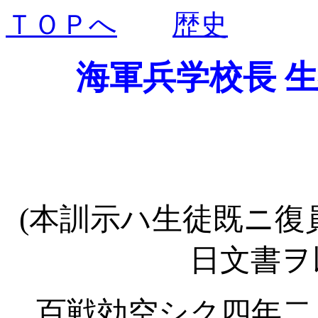
ＴＯＰへ
歴史
海軍兵学校長 
(本訓示ハ生徒既ニ復
日文書ヲ
百戦効空シク四年二