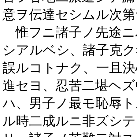
意ヲ伝達セシムル次第
惟フニ諸子ノ先途ニ
シアルベシ、諸子克ク
誤ルコトナク、一且決
進セヨ、忍苦二堪ヘズ
ハ、男子ノ最モ恥辱ト
ル時二成ルニ非ズシテ