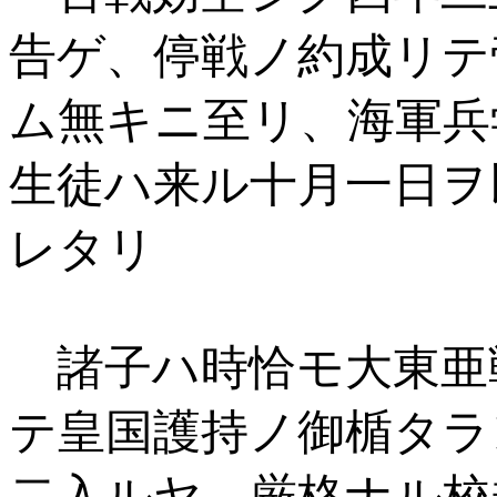
告ゲ、停戦ノ約成リテ
ム無キニ至リ、海軍兵
生徒ハ来ル十月一日ヲ
レタリ
諸子ハ時恰モ大東亜
テ皇国護持ノ御楯タラ
二入ルヤ、厳格ナル校