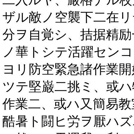
ザル敵ノ空襲下二在リ
分ヲ自覚シ、拮据精励
ノ華トシテ活躍センコ
ヨリ防空緊急諸作業開
ツテ堅巌二挑ミ、或ハ
作業二、或ハ又簡易教
酷暑ト闘ヒ労ヲ厭ハズ