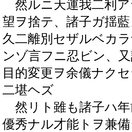
然ルニ天運我二利ア
望ヲ捨テ、諸子ガ揺藍
久二離別セザルベカラ
ンゾ言フニ忍ビン、又
目的変更ヲ余儀ナクセ
二堪ヘズ
然リト雖も諸子ハ年
優秀ナル才能トヲ兼備