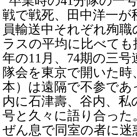
卒業時の41分隊の一
戦で戦死、田中洋一が
員輸送中それぞれ殉職
ラスの平均に比べても
年の11月、74期の三
隊会を東京で開いた時
本）は遠隔で不参であ
内に石津
壽、谷内、私
号と久々に語り合った
ぜん息で同室の者に迷