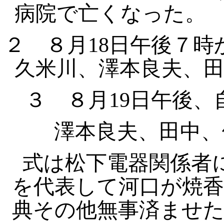
病院で亡くなった。
２
８月18日午後７
久米川、澤本良夫、
３ ８月19日午後、
澤本良夫、田中、伊
式は松下電器関係者
を代表して河口
が焼
典その他無事済ませ