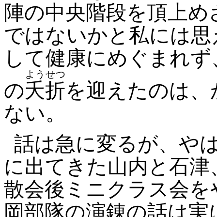
陣の中央階段を頂上め
ではないかと私には思
して健康にめぐまれず
ようせつ
の
夭折
を迎えたのは
、
ない。
話は急に変るが、や
に出てきた山内と石津
散会後ミニクラス会を
岡部隊の演錬の話は実