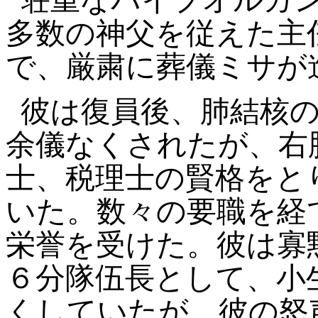
荘重なパイプオルガ
多数の神父を従えた主
で、厳粛に葬儀ミサが
彼は復員後、肺結核
余儀なくされたが、右
士、税理士の賢格をと
いた。数々の要職を経
栄誉を受けた。彼は寡
６分隊伍長として、小
くしていたが、彼の怒