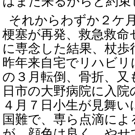
はまた来るからと約束
それからわずか２ケ月
梗塞が再発、救急救命
に専念した結果、杖歩
昨年来自宅でリハビリ
の３月転倒、骨折、又
日市の大野病院に
入院
４月７日小生
が見舞い
国難で、専ら点滴によ
が、顔色は良く、やせ