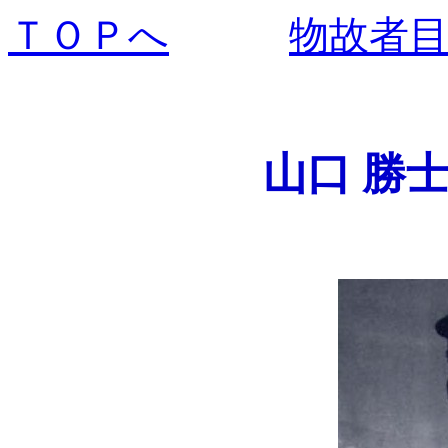
ＴＯＰへ
物故者
山口 勝