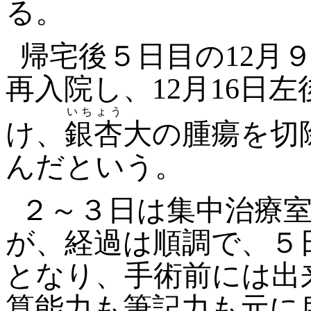
る。
帰宅後５日目の12月
再入院し、12月16日
いちょう
け、
銀杏
大の腫瘍を切
んだという。
２～３日は集中治療
が、経過は順調で、５
となり、手術前には出
算能力も筆記力も元に