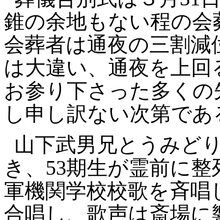
錐の余地もない程の会
会葬者は通夜の三割減
は大違い、通夜を上回
お参り下さった多くの
し申し訳ない次第であ
山下武男兄とうみど
き、53期生が霊前に
軍機関学校校歌を斉唱
合唱し、歌声は斎場に