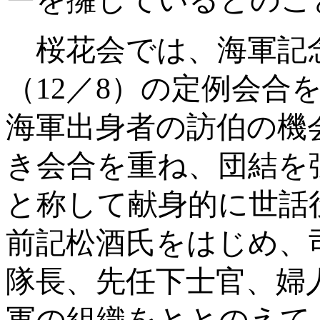
ーを擁しているとのこ
桜花会では、海軍記
（
12
／
8
）の定例会合
海軍出身者の訪伯の機
き会合を重ね、団結を
と称して献身的に世話
前記松酒氏をはじめ、
隊長、先任下士官、婦