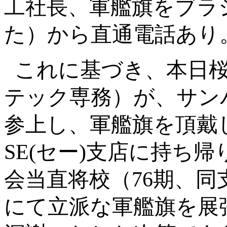
工社長、軍艦旗をブラ
た）から直通電話あり
これに基づき、本日
テック専務）が、サン
参上し、軍艦旗を頂戴
SE(
セー
)
支店に持ち帰
会当直将校（
76
期、同
にて立派な軍艦旗を展