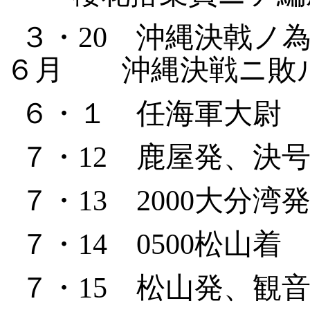
３・
20
沖縄決戟ノ為
６月 沖縄決戦ニ敗
６・１ 任海軍大尉
７・
12
鹿屋発、決号
７・
13
2000
大分湾
７・
14
0500
松山着
７・
15
松山発、観音