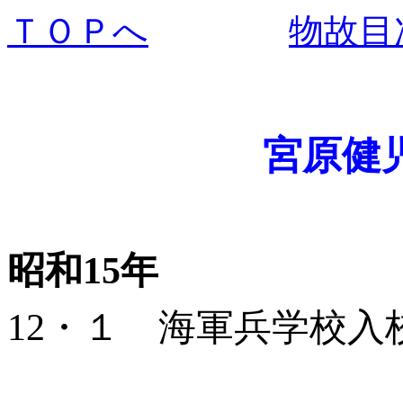
ＴＯＰへ
物故目
宮原健
昭和
15
年
12
・１ 海軍兵学校入