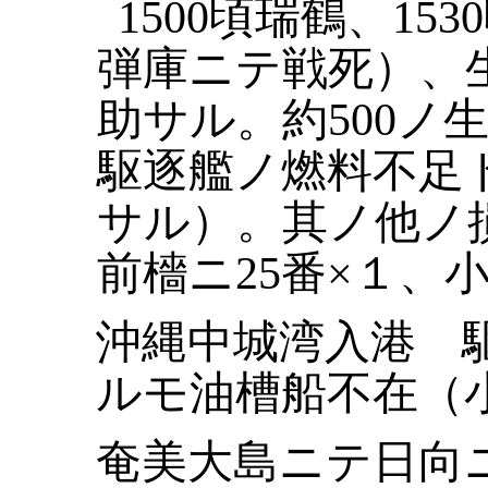
1500
頃瑞鶴、
1530
弾庫ニテ戦死）、
助サル。約
500
ノ
駆逐艦ノ燃料不足
サル）。其ノ他ノ
前檣ニ
25
番×１、
沖縄中城湾入港 
ルモ油槽船不在（
奄美大島ニテ日向