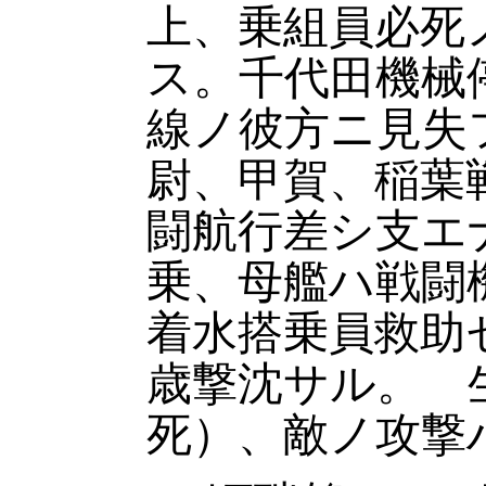
上、乗組員必死
ス。千代田機械
線ノ彼方ニ見失
尉、甲賀、稲葉
闘航行差シ支エ
乗、母艦ハ戦闘
着水搭乗員救助
歳撃沈サル。 
死）、敵ノ攻撃