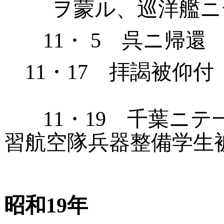
ヲ蒙ル、巡洋艦ニ
11
・ 5 呉ニ帰還
11
・
17
拝謁被仰付
11
・
19
千葉ニテ一
習航空
隊兵器整備学生
昭和
19
年