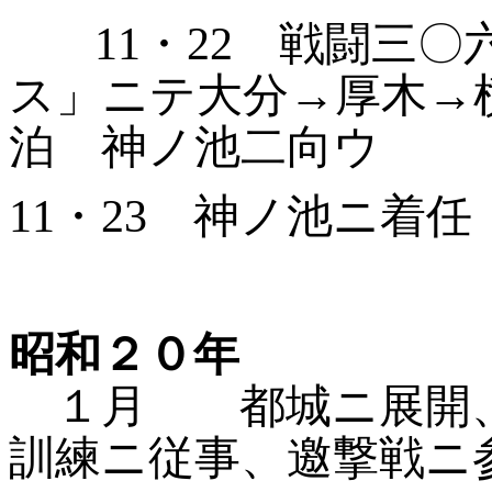
11
・
22
戦闘三〇六
ス」ニテ大
分→厚木→
泊 神
ノ池二向ウ
11
・
23
神ノ池ニ着任
昭和２０年
１月 都城ニ展開、
訓練ニ従事、邀撃戦ニ