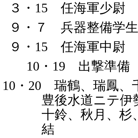
３・
15
任海軍少尉
９・７ 兵器整備学
９・
15
任海軍中尉
10
・
19
出撃準備（
10
・
20
瑞鶴、瑞鳳、千
豊後
水道ニテ伊
十鈴、
秋月、杉
結