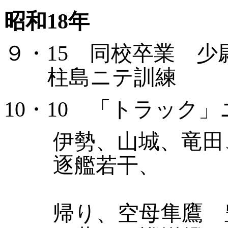
昭和
18
年
９・
15
同校卒業 少
柱島ニテ訓練
10・
10
「トラック」
伊勢、山城、竜田
逐艦若干、
帰り、空母隼鷹 