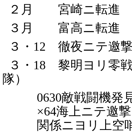
２月 宮崎ニ転進
３月 富高ニ転進
３・
12
徹夜ニテ邀撃
３・
18
黎明ヨリ零戦
隊）
0630
敵戦闘機発
×
64
海上ニテ邀撃
関係ニヨリ上空