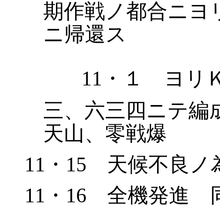
期作戦ノ都合ニヨ
ニ帰還ス
11
・１ ヨリ
三、六三四ニ
テ編
天山、零戦爆
11
・
15
天候不良ノ
11
・
16
全機発進 同