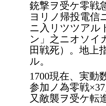
銃撃ヲ受ケ零戦
ヨリノ帰投電信
ニ入リツツアル
ン」之ニオソイ
田戦死）。地上
ル。
1700
現在、実動
参加ノ為零戦×
37
又敵襲ヲ受ケ転