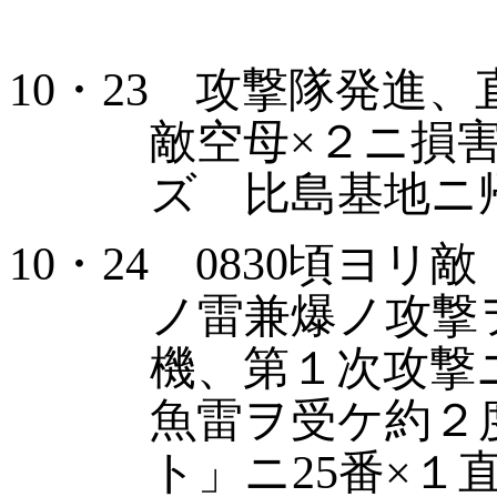
10
・
23
攻撃隊発進、
敵空
母×２ニ損
ズ
比島基地ニ
10
・
24
0830
頃ヨリ敵
ノ雷
兼爆ノ攻撃
機、第
１次攻撃
魚雷ヲ受
ケ約２
ト」ニ
25
番×
１