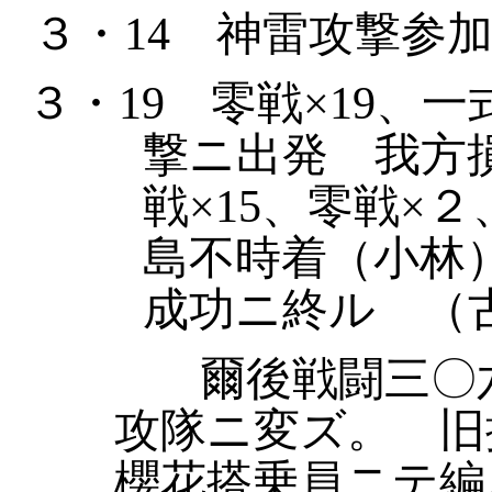
３・
14
神雷攻撃参加
３・
19
零戦×
19
、一
撃ニ出発 我方
戦×
15
、零戦×２
島不時着（小林
成功ニ終ル （
爾後戦闘三〇
攻隊ニ変ズ。 旧
櫻花搭乗員ニテ編