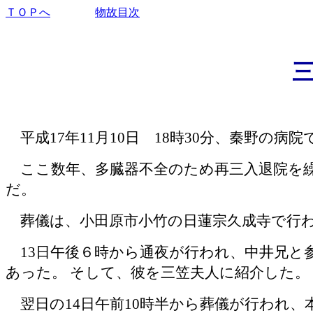
ＴＯＰへ
物故目次
三
平成17年11月10日
18時30分、秦野の病
ここ数年、多臓器不全のため再三入退院を
だ。
葬儀は、小田原市小竹の日蓮宗久成寺で行
13日午後６時から通夜が行われ、中井兄と
あった。 そして、彼を三笠夫人に紹介した。
翌日の14日午前10時半から葬儀が行われ