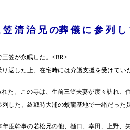
 笠 清 治 兄 の葬 儀 に 参 列 し
院で三笠が永眠した。
<BR>
繰り返した上、在宅時には介護支援を受けてい
われた。この寺は、生前三笠夫妻が度々訪れ、
参列した。終戦時大浦の蛟龍基地で一緒だった
、本年度幹事の若松兄の他、樋口、幸田、上野、