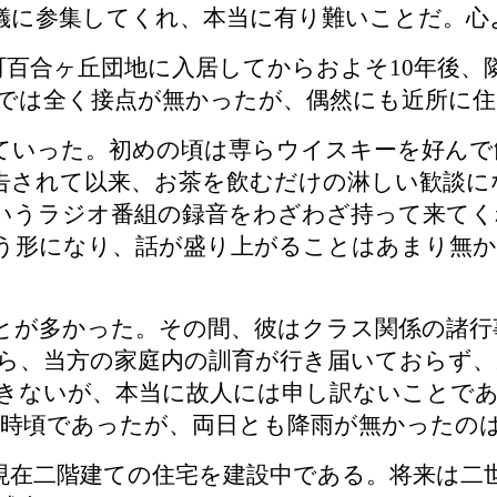
儀に参集してくれ、本当に有り難いことだ。心
町百合ヶ丘団地に入居してからおよそ10年後
では全く接点が無かったが、偶然にも近所に
ていった。初めの頃は専らウイスキーを好んで
告されて以来、お茶を飲むだけの淋しい歓談に
いうラジオ番組の録音をわざわざ持って来てく
う形になり、話が盛り上がることはあまり無
ことが多かった。その間、彼はクラス関係の諸
ら、当方の家庭内の訓育が行き届いておらず、
きないが、本当に故人には申し訳ないことであ
4時頃であったが、両日とも降雨が無かったの
現在二階建ての住宅を建設中である。将来は二