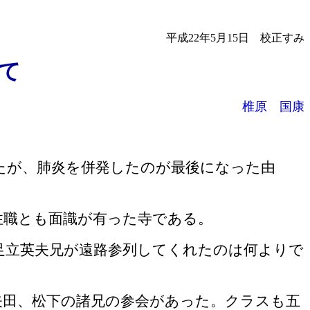
平成22年5月15日 校正すみ
 て
椎原 国康
たが、肺炎を併発したのが最後になった由
住職とも面識が有った寺である。
足立英夫兄が遠路参列してくれたのは何よりで
矢田、松下の諸兄の参会があった。クラスも五