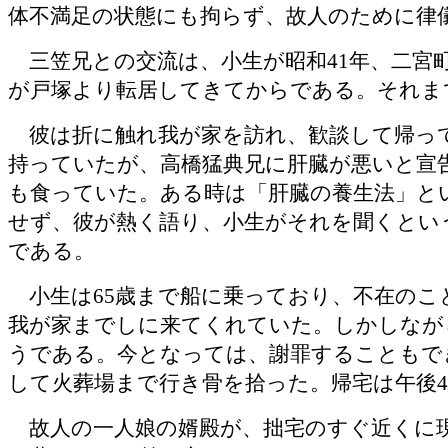
体不満足の状態にも拘らず、故人のために律
三笠兄との交流は、小生が昭和41年、二宮
が戸塚より転居してきてからである。それま
彼は折に触れ我が家を訪れ、歓談して帰っ
持っていたが、高橋猛典兄に肝臓が悪いと宣
も食っていた。ある時は「肝臓の養生法」と
せず、彼が熱く語り、小生がそれを聞くとい
である。
小生は65歳まで船に乗っており、不在の
我が家までしに来てくれていた。しかしなが
うである。今となっては、謝罪することもで
して火葬場まで行き骨を拾った。帰宅は午後
故人の一人娘の婿殿が、拙宅のすぐ近くに