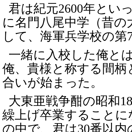
君は紀元2600年とい
に名門八尾中学（昔の
して、海軍兵学校の第
一緒に入校した俺と
俺、貴様と称する間柄
合いが始まった。
大東亜戦争酣の昭和1
繰上げ卒業することにな
の中で、君は30番以