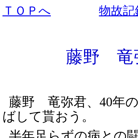
ＴＯＰへ
物故記
藤野 竜
藤野 竜弥君、40年
ばして貰おう。
半年足らずの病との