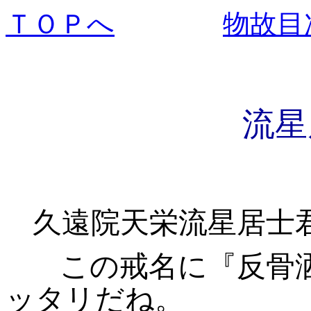
ＴＯＰへ
物故目
流
久遠院天栄流星居士
この戒名に『反骨
ッタリだね。