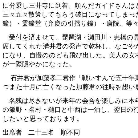
に分乗し三井寺に到着。頼んだガイドさんは
三々五々散策してもらう破目になってしまっ
鐘）・霊鐘堂（弁慶の引摺り鐘）・唐院、等
受付を済ませて、琵琶湖・瀬田川・患橋の見
席してくれた溝井君の発声で乾杯し、なごや
になり、自慢ののども飛び出した。美人の女
が一際賑やかになった。
石井君が加藤孝二君作「戦いすんで五十年
つまた十月に亡くなった加藤君の往時を想い
名残は尽きないが来年の会合を楽しみに本年
の飯野・名村・樋口と中西は一泊し、翌日の
したいと思っております。
出席者 二十三名 順不同