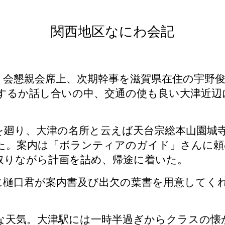
関西地区なにわ会記
会懇親会席上、次期幹事を滋賀県在住の宇野俊
するか話し合いの中、交通の使も良い大津近辺
廻り、大津の名所と云えば天台宗総本山園城
た。案内は「ボランティアのガイド」さんに頼
取りながら計画を詰め、帰途に着いた。
樋口君が案内書及び出欠の葉書を用意してく
な天気。大津駅には一時半過ぎからクラスの懐