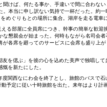
と聞けば、何たる事か、手違いで間に合わない
た。本当に申し訳ない気持で一杯だった。約一
々をめぐりもとの場所に集合。湖岸を走る電車
える部屋に全員席につき、幹事の簡単な歓迎
かな懇親会が始まった。何時もながら名司会者
将が各席を廻ってのサービスに会席も盛り上が
期友を偲ぶ」を彼の心を込めた美声で独唱して
感慨を新たにした。
度関西なにわ会を終了とし、旅館のバスで石
行動予定に従い十時旅館を出た。来年はより計