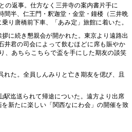
との返事。仕方なく三井寺の案内書片手に
時間半、仁王門・釈迦堂・金堂・鐘楼（三井晩
に乗り唐橋前下車、「あみ定」旅館に着いた。
挨拶に続き懇親会が開かれた。東京より遠路出
石井君の司会によって飲むほどに席も賑やか
り、あちらこちらで盃を手にした期友の談笑
呉れた。全員しんみりと亡き期友を偲び、且
山駅迄送られて帰途についた。遠方より出席
画を新たに楽しい「関西なにわ会」の開催を致